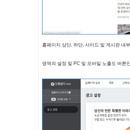
홈페이지 상단, 하단, 사이드 및 게시판 내
영역의 설정 및 PC 및 모바일 노출도 버튼