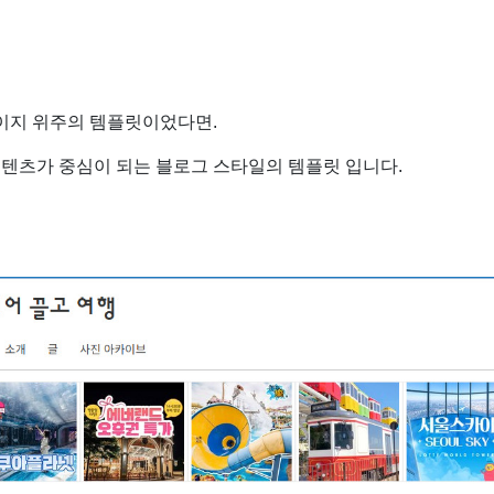
이지 위주의 템플릿이었다면.
콘텐츠가 중심이 되는 블로그 스타일의 템플릿 입니다.