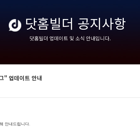
닷홈빌더 공지사항
닷홈빌더 업데이트 및 소식 안내입니다.
그" 업데이트 안내
해 안내드립니다.